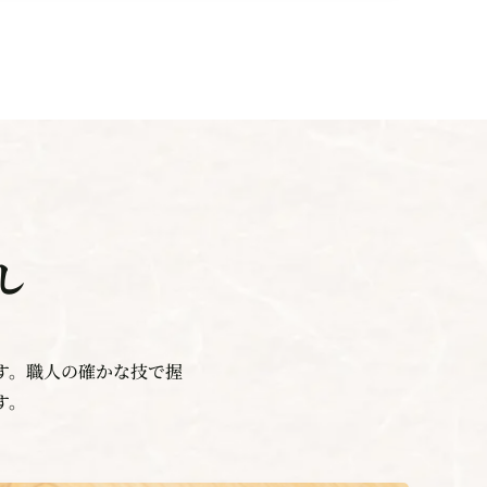
し
す。職人の確かな技で握
す。